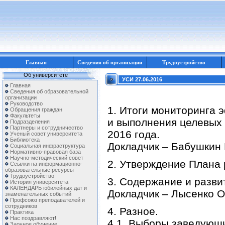
Главная
Сведения об организации
Трудоустройство
Об университете
УСИ 27.06.2016
Главная
Сведения об образовательной
организации
Руководство
1. Итоги мониторинга 
Обращения граждан
Факультеты
и выполнения целевых 
Подразделения
Партнеры и сотрудничество
2016 года.
Ученый совет университета
Библиотека
Докладчик – Бабушкин 
Социальная инфраструктура
Нормативно-правовая база
Научно-методический совет
2. Утверждение Плана р
Ссылки на информационно-
образовательные ресурсы
Трудоустройство
3. Содержание и разви
История университета
КАЛЕНДАРЬ юбилейных дат и
Докладчик – Лысенко О
знаменательных событий
Профсоюз преподавателей и
сотрудников
4. Разное.
Практика
Нас поздравляют!
4.1. Выборы заведующ
Заочное обучение