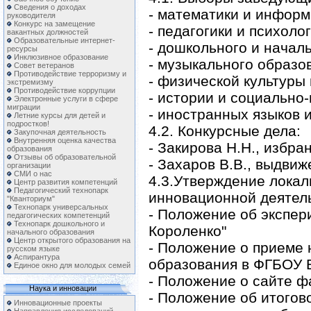
Сведения о доходах
- математики и информ
руководителя
Конкурс на замещение
- педагогики и психоло
вакантных должностей
Образовательные интернет-
- дошкольного и начал
ресурсы
Инклюзивное образование
- музыкального образо
Совет ветеранов
Противодействие терроризму и
- физической культуры
экстремизму
Противодействие коррупции
- истории и социально
Электронные услуги в сфере
миграции
- иностранных языков 
Летние курсы для детей и
подростков!
4.2. Конкурсные дела:
Закупочная деятельность
Внутренняя оценка качества
- Закирова Н.Н., избр
образования
Отзывы об образовательной
- Захаров В.В., выдви
организации
СМИ о нас
4.3.Утверждение локаль
Центр развития компетенций
Педагогический технопарк
инновационной деятель
"Кванториум"
Технопарк универсальных
- Положение об экспер
педагогических компетенций
Технопарк дошкольного и
Короленко"
начального образования
Центр открытого образования на
- Положение о приеме 
русском языке
Аспирантура
образования в ФГБОУ 
Единое окно для молодых семей
- Положение о сайте ф
Наука и инновации
- Положение об итогов
Инновационные проекты