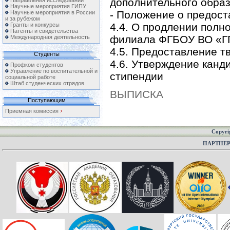
дополнительного обра
Направления исследований
Научные мероприятия ГИПУ
- Положение о предост
Научные мероприятия в России
и за рубежом
4.4. О продлении полн
Гранты и конкурсы
Патенты и свидетельства
филиала ФГБОУ ВО «ГГ
Международная деятельность
4.5. Предоставление т
Студенты
4.6. Утверждение канд
Профком студентов
Управление по воспитательной и
стипендии
социальной работе
Штаб студенческих отрядов
ВЫПИСКА
Поступающим
Приемная комиссия
Copyri
ПАРТНЕ