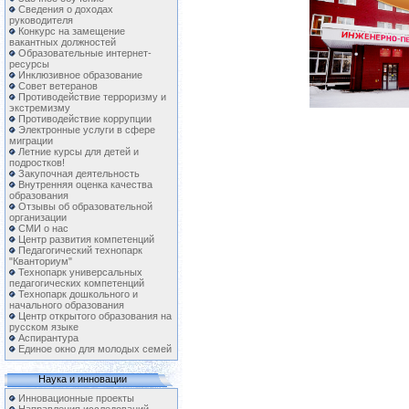
Сведения о доходах
руководителя
Конкурс на замещение
вакантных должностей
Образовательные интернет-
ресурсы
Инклюзивное образование
Совет ветеранов
Противодействие терроризму и
экстремизму
Противодействие коррупции
Электронные услуги в сфере
миграции
Летние курсы для детей и
подростков!
Закупочная деятельность
Внутренняя оценка качества
образования
Отзывы об образовательной
организации
СМИ о нас
Центр развития компетенций
Педагогический технопарк
"Кванториум"
Технопарк универсальных
педагогических компетенций
Технопарк дошкольного и
начального образования
Центр открытого образования на
русском языке
Аспирантура
Единое окно для молодых семей
Наука и инновации
Инновационные проекты