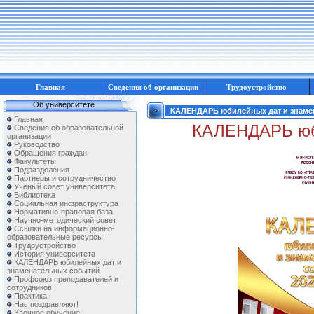
Главная
Сведения об организации
Трудоустройство
Об университете
КАЛЕНДАРЬ юбилейных дат и знаме
Главная
КАЛЕНДАРЬ юби
Сведения об образовательной
организации
Руководство
Обращения граждан
Факультеты
Подразделения
Партнеры и сотрудничество
Ученый совет университета
Библиотека
Социальная инфраструктура
Нормативно-правовая база
Научно-методический совет
Ссылки на информационно-
образовательные ресурсы
Трудоустройство
История университета
КАЛЕНДАРЬ юбилейных дат и
знаменательных событий
Профсоюз преподавателей и
сотрудников
Практика
Нас поздравляют!
Заочное обучение