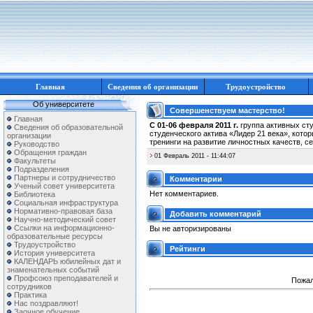
Главная
Сведения об организации
Трудоустройство
Об университете
Совершенствуем мастерство!
Главная
С 01-06 февраля 2011 г.
группа активных ст
Сведения об образовательной
студенческого актива «Лидер 21 века», кото
организации
тренинги на развитие личностных качеств, с
Руководство
Обращения граждан
01 Февраль 2011 - 11:44:07
Факультеты
Подразделения
Партнеры и сотрудничество
Комментарии
Ученый совет университета
Нет комментариев.
Библиотека
Социальная инфраструктура
Нормативно-правовая база
Добавить комментарий
Научно-методический совет
Ссылки на информационно-
Вы не авторизированы
образовательные ресурсы
Трудоустройство
Рейтинги
История университета
КАЛЕНДАРЬ юбилейных дат и
знаменательных событий
Профсоюз преподавателей и
Пожал
сотрудников
Практика
Нас поздравляют!
Заочное обучение