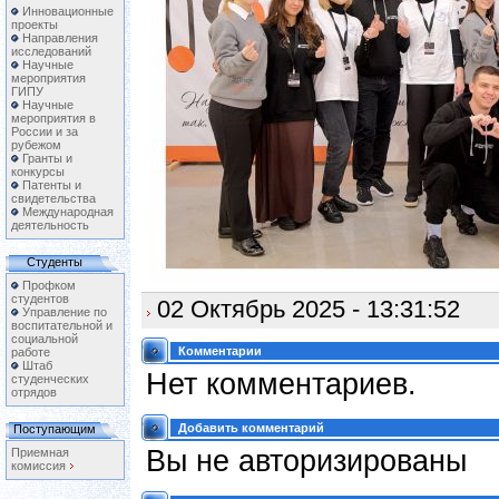
Инновационные
проекты
Направления
исследований
Научные
мероприятия
ГИПУ
Научные
мероприятия в
России и за
рубежом
Гранты и
конкурсы
Патенты и
свидетельства
Международная
деятельность
Студенты
Профком
студентов
02 Октябрь 2025 - 13:31:52
Управление по
воспитательной и
социальной
Комментарии
работе
Штаб
Нет комментариев.
студенческих
отрядов
Добавить комментарий
Поступающим
Вы не авторизированы
Приемная
комиссия