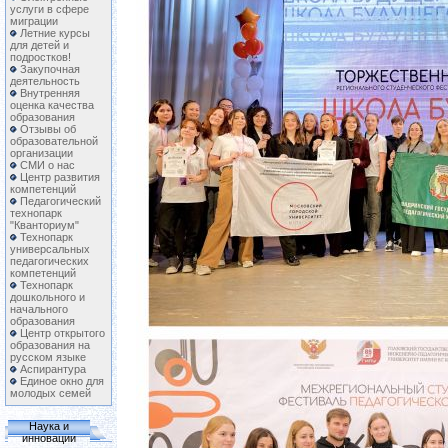
услуги в сфере
миграции
Летние курсы
для детей и
подростков!
Закупочная
деятельность
Внутренняя
оценка качества
образования
Отзывы об
образовательной
организации
СМИ о нас
Центр развития
компетенций
Педагогический
технопарк
"Кванториум"
Технопарк
универсальных
педагогических
компетенций
Технопарк
дошкольного и
начального
образования
Центр открытого
образования на
русском языке
Аспирантура
Единое окно для
молодых семей
Наука и
инновации