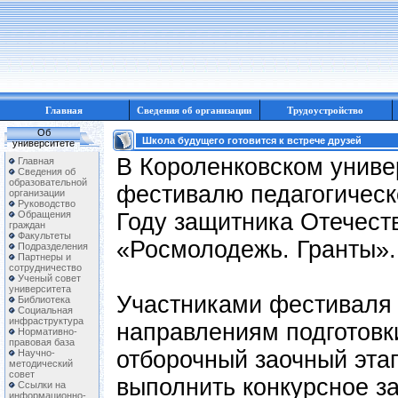
Главная
Сведения об организации
Трудоустройство
Об
Школа будущего готовится к встрече друзей
университете
В Короленковском униве
Главная
Сведения об
образовательной
фестивалю педагогическ
организации
Руководство
Обращения
Году защитника Отечест
граждан
Факультеты
«Росмолодежь. Гранты».
Подразделения
Партнеры и
сотрудничество
Ученый совет
университета
Участниками фестиваля 
Библиотека
Социальная
инфраструктура
направлениям подготовки
Нормативно-
правовая база
отборочный заочный этап
Научно-
методический
совет
выполнить конкурсное з
Ссылки на
информационно-