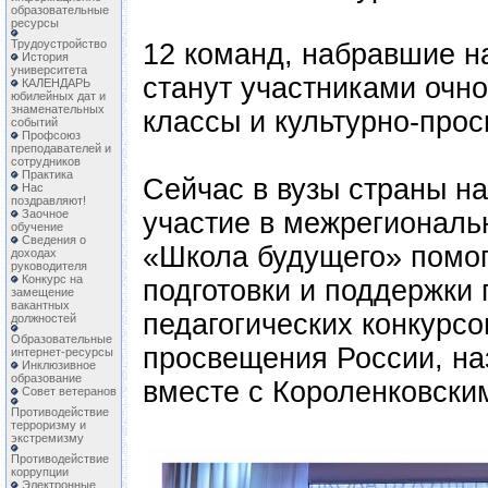
образовательные
ресурсы
Трудоустройство
12 команд, набравшие н
История
университета
станут участниками очно
КАЛЕНДАРЬ
юбилейных дат и
знаменательных
классы и культурно-про
событий
Профсоюз
преподавателей и
сотрудников
Практика
Сейчас в вузы страны 
Нас
поздравляют!
Заочное
участие в межрегиональ
обучение
Сведения о
«Школа будущего» помог
доходах
руководителя
Конкурс на
подготовки и поддержки
замещение
вакантных
педагогических конкурс
должностей
Образовательные
просвещения России, на
интернет-ресурсы
Инклюзивное
образование
вместе с Короленковски
Совет ветеранов
Противодействие
терроризму и
экстремизму
Противодействие
коррупции
Электронные